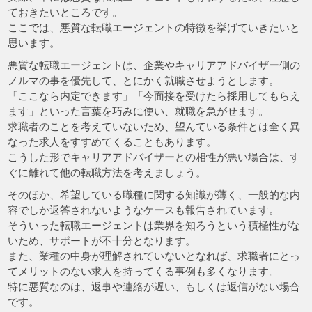
ておきたいところです。
ここでは、悪質な転職エージェントの特徴を挙げていきたいと
思います。
悪質な転職エージェントは、企業やキャリアアドバイザー側の
ノルマの事を優先して、とにかく就職させようとします。
「ここなら内定できます」「今面接を受けたら採用してもらえ
ます」といった言葉を巧みに使い、就職を急がせます。
求職者のことを考えていないため、望んている条件とは全く異
なった求人をすすめてくることもあります。
こうした形でキャリアアドバイザーとの相性が悪い場合は、す
ぐに離れて他の転職方法を考えましょう。
そのほか、希望している職種に関する知識が薄く、一般的な内
容でしか返答されないようなケースも報告されています。
そういった転職エージェントは業界を知ろうという積極性がな
いため、サポートが不十分となります。
また、業種の中身が理解されていないとなれば、求職者にとっ
てメリットのない求人を持ってくる事例も多くなります。
特に悪質なのは、返事や連絡が遅い、もしくは返信がない場合
です。