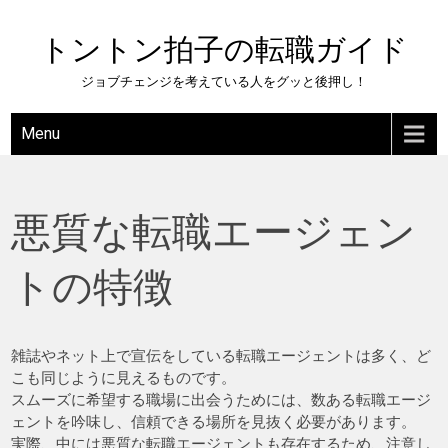
Skip
to
トントン拍子の転職ガイド
content
ジョブチェンジを考えている人をグッと後押し！
Menu
悪質な転職エージェン
トの特徴
雑誌やネット上で宣伝をしている転職エージェントは多く、ど
こも同じように見えるものです。
スムーズに希望する職場に出会うためには、数ある転職エージ
ェントを吟味し、信頼できる場所を見抜く必要があります。
実際、中には悪質な転職エージェントも存在するため、注意し